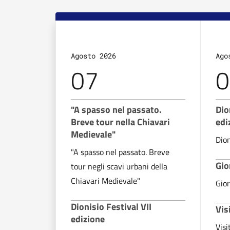
Agosto 2026
Ago
07
0
"A spasso nel passato.
Dio
Breve tour nella Chiavari
edi
Medievale"
Dion
"A spasso nel passato. Breve
Gio
tour negli scavi urbani della
Chiavari Medievale"
Gior
Dionisio Festival VII
Vis
edizione
Visi