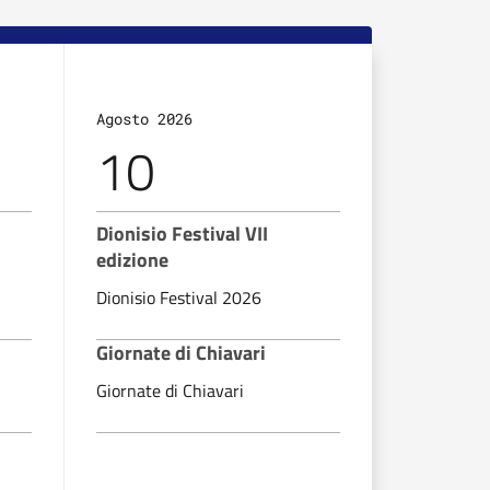
Agosto 2026
Agosto 20
10
11
Dionisio Festival VII
Dionisio F
edizione
edizione
Dionisio Festival 2026
Dionisio Fe
Giornate di Chiavari
Giornate d
Giornate di Chiavari
Giornate di