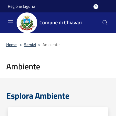
Salta al contenuto principale
Regione Liguria
Comune di Chiavari
Home
>
Servizi
>
Ambiente
Ambiente
Esplora Ambiente