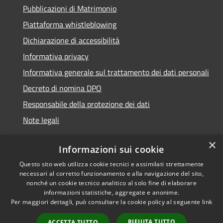
Pubblicazioni di Matrimonio
Piattaforma whistleblowing
Dichiarazione di accessibilità
Informativa privacy
Informativa generale sul trattamento dei dati personali
Decreto di nomina DPO
Responsabile della protezione dei dati
Note legali
×
Informazioni sui cookie
Questo sito web utilizza cookie tecnici e assimilati strettamente
RSS
© 2021 - 2026 Comune di
necessari al corretto funzionamento e alla navigazione del sito,
Accessibilità
Chiavari -
Area Riservata
nonché un cookie tecnico analitico al solo fine di elaborare
Privacy
informazioni statistiche, aggregate e anonime.
Per maggiori dettagli, può consultare la cookie policy al seguente
link
Cookie
Mappa del sito
RIFIUTA TUTTO
ACCETTA TUTTO