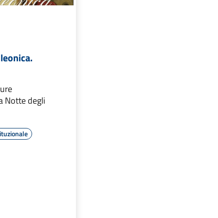
leonica.
hure
La Notte degli
ituzionale