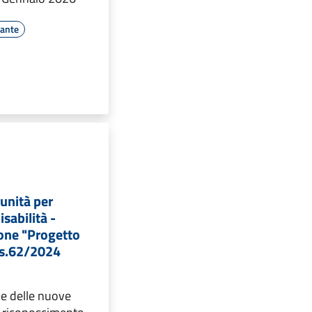
ante
unità per
sabilità -
one "Progetto
Lgs.62/2024
e delle nuove