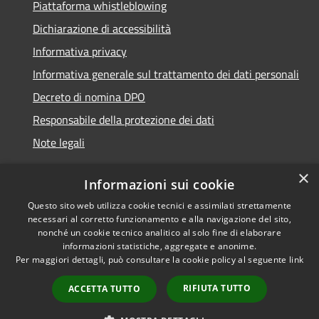
Piattaforma whistleblowing
Dichiarazione di accessibilità
Informativa privacy
Informativa generale sul trattamento dei dati personali
Decreto di nomina DPO
Responsabile della protezione dei dati
Note legali
×
Informazioni sui cookie
Questo sito web utilizza cookie tecnici e assimilati strettamente
RSS
© 2021 - 2026 Comune di
necessari al corretto funzionamento e alla navigazione del sito,
Accessibilità
Chiavari -
Area Riservata
nonché un cookie tecnico analitico al solo fine di elaborare
Privacy
informazioni statistiche, aggregate e anonime.
Per maggiori dettagli, può consultare la cookie policy al seguente
link
Cookie
Mappa del sito
RIFIUTA TUTTO
ACCETTA TUTTO
Piano di miglioramento
del sito