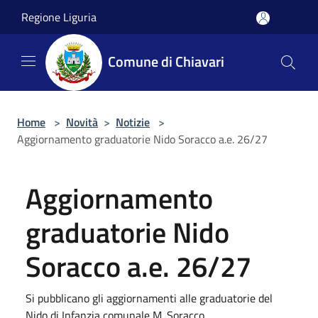
Salta al contenuto principale
Regione Liguria
Comune di Chiavari
Home
>
Novità
>
Notizie
>
Aggiornamento graduatorie Nido Soracco a.e. 26/27
Aggiornamento
graduatorie Nido
Soracco a.e. 26/27
Si pubblicano gli aggiornamenti alle graduatorie del
Nido di Infanzia comunale M. Soracco