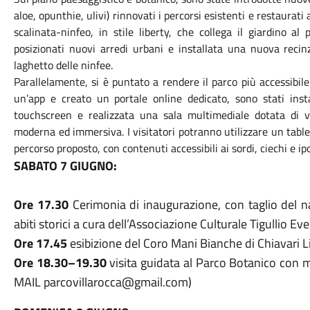
aloe, opunthie, ulivi) rinnovati i percorsi esistenti e restaurati 
scalinata-ninfeo, in stile liberty, che collega il giardino al p
posizionati nuovi arredi urbani e installata una nuova recinz
laghetto delle ninfee.
Parallelamente, si è puntato a rendere il parco più accessibile 
un’app e creato un portale online dedicato, sono stati inst
touchscreen e realizzata una sala multimediale dotata di vi
moderna ed immersiva. I visitatori potranno utilizzare un tablet
percorso proposto, con contenuti accessibili ai sordi, ciechi e ip
SABATO 7 GIUGNO:
Ore 17.30
Cerimonia di inaugurazione, con taglio del nas
abiti storici a cura dell’Associazione Culturale Tigullio Eve
Ore 17.45
esibizione del Coro Mani Bianche di Chiavari Li
Ore 18.30–19.30
visita guidata al Parco Botanico c
MAIL parcovillarocca@gmail.com)