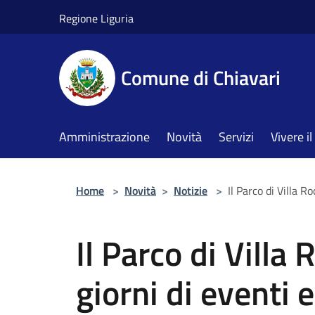
Salta al contenuto principale
Regione Liguria
Comune di Chiavari
Amministrazione
Novità
Servizi
Vivere 
Home
>
Novità
>
Notizie
>
Il Parco di Villa R
Il Parco di Villa
giorni di eventi e