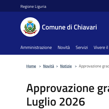
Salta al contenuto principale
Regione Liguria
Comune di Chiavari
Amministrazione
Novità
Servizi
Vivere 
Home
>
Novità
>
Notizie
>
Approvazione grad
Approvazione gra
Luglio 2026