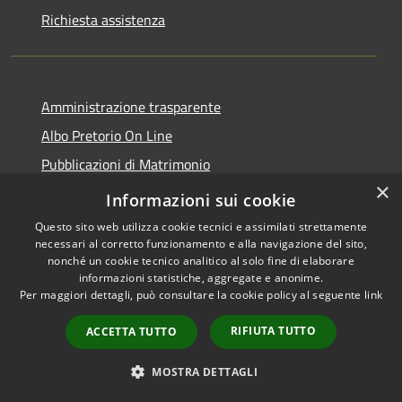
Richiesta assistenza
Amministrazione trasparente
Albo Pretorio On Line
Pubblicazioni di Matrimonio
×
Piattaforma whistleblowing
Informazioni sui cookie
Dichiarazione di accessibilità
Questo sito web utilizza cookie tecnici e assimilati strettamente
necessari al corretto funzionamento e alla navigazione del sito,
Informativa privacy
nonché un cookie tecnico analitico al solo fine di elaborare
Informativa generale sul trattamento dei dati personali
informazioni statistiche, aggregate e anonime.
Per maggiori dettagli, può consultare la cookie policy al seguente
link
Decreto di nomina DPO
RIFIUTA TUTTO
ACCETTA TUTTO
Responsabile della protezione dei dati
Note legali
MOSTRA DETTAGLI