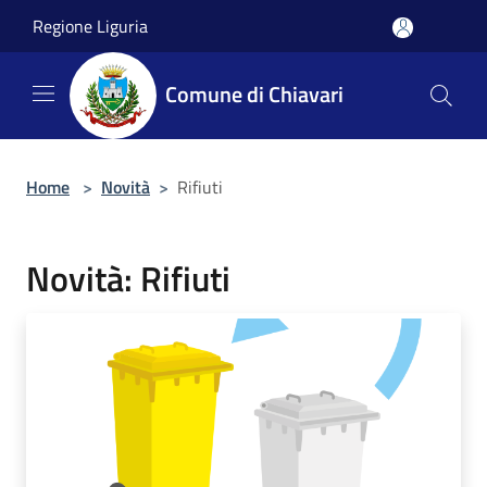
Salta al contenuto principale
Regione Liguria
Comune di Chiavari
Home
>
Novità
>
Rifiuti
Novità: Rifiuti