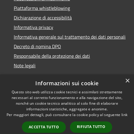
Piattaforma whistleblowing
Dichiarazione di accessibilità
Informativa privacy
Informativa generale sul trattamento dei dati personali
Decreto di nomina DPO
Responsabile della protezione dei dati
Note legali
×
Informazioni sui cookie
Questo sito web utilizza cookie tecnici e assimilati strettamente
RSS
© 2021 - 2026 Comune di
necessari al corretto funzionamento e alla navigazione del sito,
Accessibilità
Chiavari -
Area Riservata
nonché un cookie tecnico analitico al solo fine di elaborare
informazioni statistiche, aggregate e anonime.
Privacy
Per maggiori dettagli, può consultare la cookie policy al seguente
link
Cookie
Mappa del sito
RIFIUTA TUTTO
ACCETTA TUTTO
Piano di miglioramento