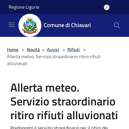
Salta al contenuto principale
Regione Liguria
Comune di Chiavari
Home
>
Novità
>
Avvisi
>
Rifiuti
>
Allerta meteo. Servizio straordinario ritiro rifiuti
alluvionati
Allerta meteo.
Servizio straordinario
ritiro rifiuti alluvionati
Predisposto il servizio straordinario per il ritiro dei