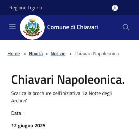
Salta al contenuto principale
Regione Liguria
Comune di Chiavari
Home
>
Novità
>
Notizie
>
Chiavari Napoleonica.
Chiavari Napoleonica.
Scarica la brochure dell'iniziativa 'La Notte degli
Archivi’
Data :
12 giugno 2025