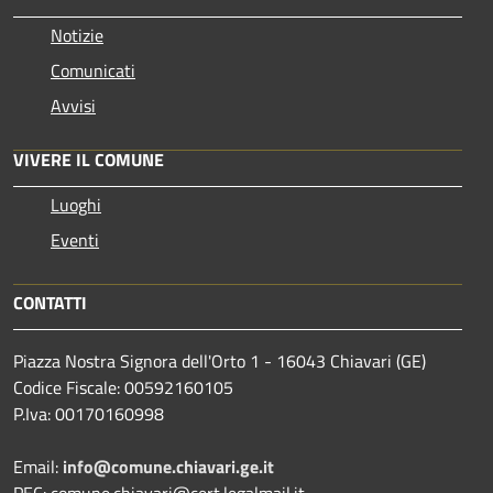
Notizie
Comunicati
Avvisi
VIVERE IL COMUNE
Luoghi
Eventi
CONTATTI
Piazza Nostra Signora dell'Orto 1 - 16043 Chiavari (GE)
Codice Fiscale: 00592160105
P.Iva: 00170160998
Email:
info@comune.chiavari.ge.it
PEC: comune.chiavari@cert.legalmail.it