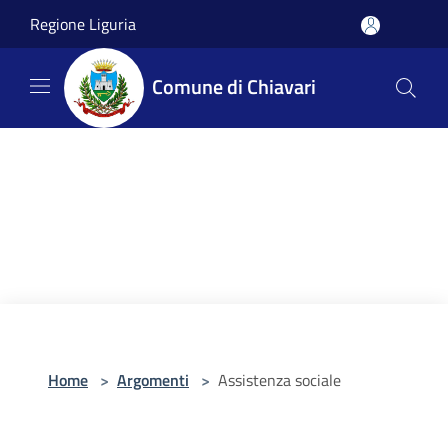
Salta al contenuto principale
Regione Liguria
Comune di Chiavari
Home
>
Argomenti
>
Assistenza sociale