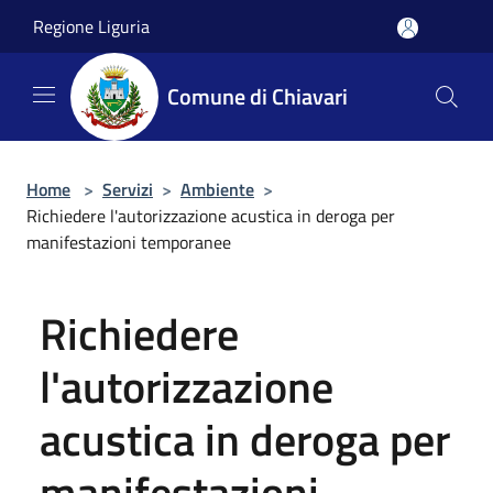
Salta al contenuto principale
Regione Liguria
Comune di Chiavari
Home
>
Servizi
>
Ambiente
>
Richiedere l'autorizzazione acustica in deroga per
manifestazioni temporanee
Richiedere
l'autorizzazione
acustica in deroga per
manifestazioni