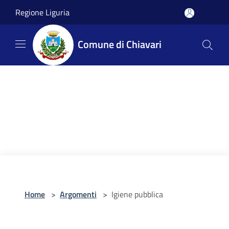
Salta al contenuto principale
Regione Liguria
Comune di Chiavari
Home
>
Argomenti
>
Igiene pubblica