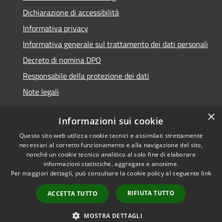
Dichiarazione di accessibilità
Informativa privacy
Informativa generale sul trattamento dei dati personali
Decreto di nomina DPO
Responsabile della protezione dei dati
Note legali
×
Informazioni sui cookie
Questo sito web utilizza cookie tecnici e assimilati strettamente
RSS
© 2021 - 2026 Comune di
necessari al corretto funzionamento e alla navigazione del sito,
Accessibilità
Chiavari -
Area Riservata
nonché un cookie tecnico analitico al solo fine di elaborare
Privacy
informazioni statistiche, aggregate e anonime.
Per maggiori dettagli, può consultare la cookie policy al seguente
link
Cookie
Mappa del sito
RIFIUTA TUTTO
ACCETTA TUTTO
Piano di miglioramento
del sito
MOSTRA DETTAGLI