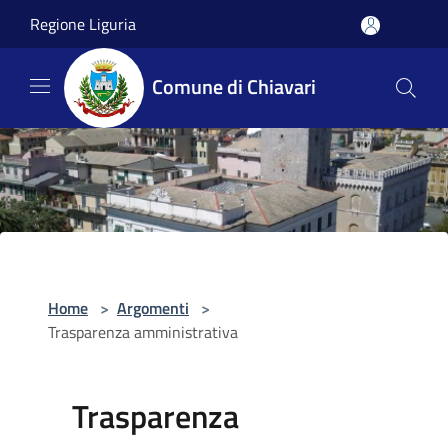
Salta al contenuto principale
Regione Liguria
Comune di Chiavari
Home
>
Argomenti
>
Trasparenza amministrativa
Trasparenza