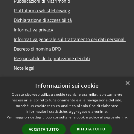
Pubblicazioni di Matrimonio
Piattaforma whistleblowing
Dichiarazione di accessibilità
Informativa privacy
Informativa generale sul trattamento dei dati personali
Decreto di nomina DPO
Responsabile della protezione dei dati
Note legali
×
Informazioni sui cookie
Questo sito web utilizza cookie tecnici e assimilati strettamente
RSS
© 2021 - 2026 Comune di
necessari al corretto funzionamento e alla navigazione del sito,
Accessibilità
Chiavari -
Area Riservata
nonché un cookie tecnico analitico al solo fine di elaborare
Privacy
informazioni statistiche, aggregate e anonime.
Per maggiori dettagli, può consultare la cookie policy al seguente
link
Cookie
Mappa del sito
RIFIUTA TUTTO
ACCETTA TUTTO