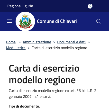
Salta al contenuto principale
Regione Liguria
Comune di Chiavari
Home
>
Amministrazione
>
Documenti e dati
>
Modulistica
>
Carta di esercizio modello regione
Carta di esercizio
modello regione
Carta di esercizio modello regione ex art. 36 bis L.R. 2
gennaio 2007, n.1 e s.m.i.
Tipi di documento
: