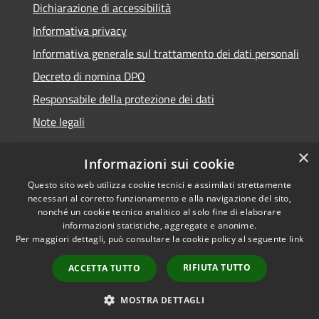
Dichiarazione di accessibilità
Informativa privacy
Informativa generale sul trattamento dei dati personali
Decreto di nomina DPO
Responsabile della protezione dei dati
Note legali
×
Informazioni sui cookie
Questo sito web utilizza cookie tecnici e assimilati strettamente
RSS
© 2021 - 2026 Comune di
necessari al corretto funzionamento e alla navigazione del sito,
Accessibilità
Chiavari -
Area Riservata
nonché un cookie tecnico analitico al solo fine di elaborare
Privacy
informazioni statistiche, aggregate e anonime.
Per maggiori dettagli, può consultare la cookie policy al seguente
link
Cookie
Mappa del sito
RIFIUTA TUTTO
ACCETTA TUTTO
Piano di miglioramento
del sito
MOSTRA DETTAGLI