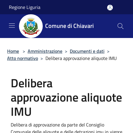
Salta al contenuto principale
Regione Liguria
Comune di Chiavari
Home
>
Amministrazione
>
Documenti e dati
>
Atto normativo
>
Delibera approvazione aliquote IMU
Delibera
approvazione aliquote
IMU
Delibera di approvazione da parte del Consiglio
Comunale delle aliquote e delle detrazioni imu in vigore