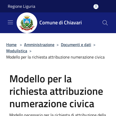
Salta al contenuto principale
Regione Liguria
Comune di Chiavari
Home
>
Amministrazione
>
Documenti e dati
>
Modulistica
>
Modello per la richiesta attribuzione numerazione civica
Modello per la
richiesta attribuzione
numerazione civica
Modello necessario per la richiesta di attribuzione della