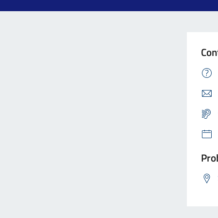
Con
Prob