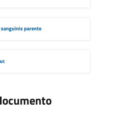
e sanguinis parente
 uc
l documento