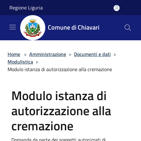
Salta al contenuto principale
Regione Liguria
Comune di Chiavari
Home
>
Amministrazione
>
Documenti e dati
>
Modulistica
>
Modulo istanza di autorizzazione alla cremazione
Modulo istanza di
autorizzazione alla
cremazione
Domanda da parte dei soggetti autorizzati di