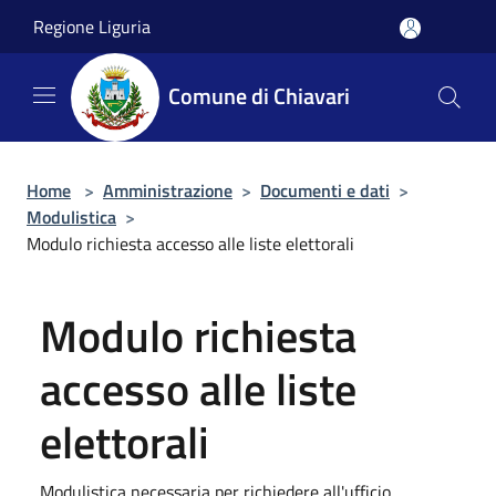
Salta al contenuto principale
Regione Liguria
Comune di Chiavari
Home
>
Amministrazione
>
Documenti e dati
>
Modulistica
>
Modulo richiesta accesso alle liste elettorali
Modulo richiesta
accesso alle liste
elettorali
Modulistica necessaria per richiedere all'ufficio