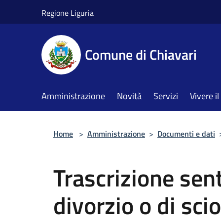
Salta al contenuto principale
Regione Liguria
Comune di Chiavari
Amministrazione
Novità
Servizi
Vivere 
Home
>
Amministrazione
>
Documenti e dati
Trascrizione sen
divorzio o di sci