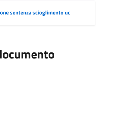
zione sentenza scioglimento uc
l documento