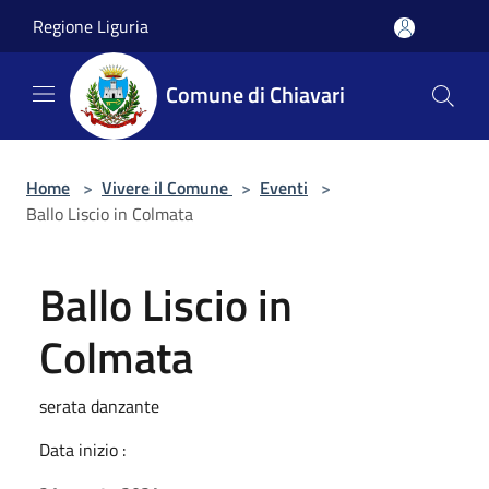
Salta al contenuto principale
Regione Liguria
Comune di Chiavari
Home
>
Vivere il Comune
>
Eventi
>
Ballo Liscio in Colmata
Ballo Liscio in
Colmata
serata danzante
Data inizio :