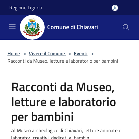
Salta al contenuto principale
Regione Liguria
Comune di Chiavari
Home
>
Vivere il Comune
>
Eventi
>
Racconti da Museo, letture e laboratorio per bambini
Racconti da Museo,
letture e laboratorio
per bambini
Al Museo archeologico di Chiavari, letture animate e
laboratori creativi, dedicati ai bambini.