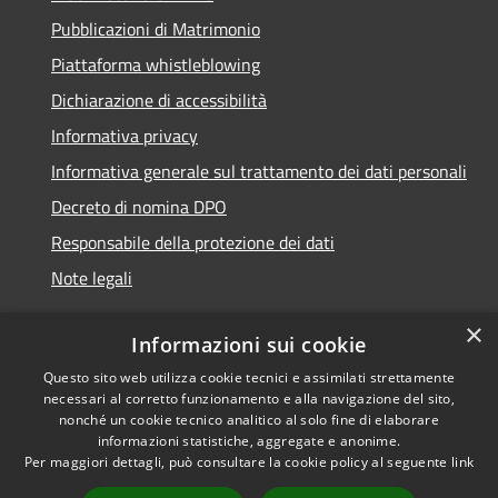
Pubblicazioni di Matrimonio
Piattaforma whistleblowing
Dichiarazione di accessibilità
Informativa privacy
Informativa generale sul trattamento dei dati personali
Decreto di nomina DPO
Responsabile della protezione dei dati
Note legali
×
Informazioni sui cookie
Questo sito web utilizza cookie tecnici e assimilati strettamente
RSS
© 2021 - 2026 Comune di
necessari al corretto funzionamento e alla navigazione del sito,
Accessibilità
Chiavari -
Area Riservata
nonché un cookie tecnico analitico al solo fine di elaborare
Privacy
informazioni statistiche, aggregate e anonime.
Per maggiori dettagli, può consultare la cookie policy al seguente
link
Cookie
Mappa del sito