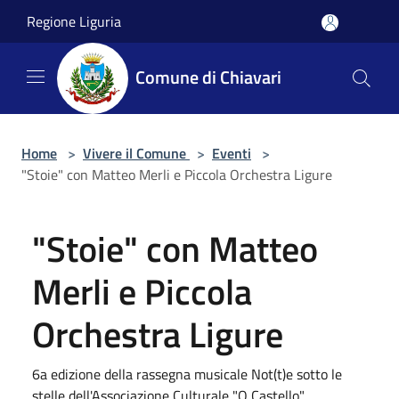
Salta al contenuto principale
Regione Liguria
Comune di Chiavari
Home
>
Vivere il Comune
>
Eventi
>
"Stoie" con Matteo Merli e Piccola Orchestra Ligure
"Stoie" con Matteo
Merli e Piccola
Orchestra Ligure
6a edizione della rassegna musicale Not(t)e sotto le
stelle dell'Associazione Culturale "O Castello"