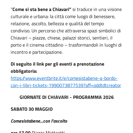
“
Come si sta bene a Chiavari”
si traduce in una visione
culturale e urbana: la città come luogo di benessere,
relazione, ascolto, bellezza e qualità del tempo
condiviso. Un percorso che attraversa spazi simbolici di
Chiavari – piazze, chiese, palazzi storici, sentieri, il
porto e il cinema cittadino – trasformandoli in luoghi di
incontro e partecipazione.
Di seguito il link per gli eventi a prenotazione
obbligatoria:
https://www.eventbrite.it/e/comesistabene-a-bordo-
con-i-libri-tickets-1990073877539?aff=oddtdtcreator
GIORNATE DI CHIAVARI - PROGRAMMA 2026
SABATO 30 MAGGIO
Comesistabene…con l’ascolto
ore 17.00
Piazza Matteotti