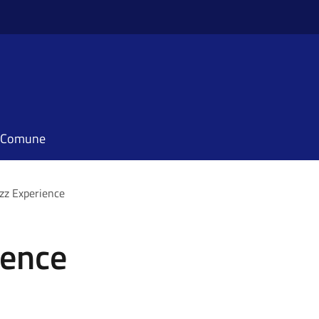
il Comune
zz Experience
ience