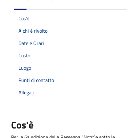
Cos'è
A chi è rivolto
Date e Orari
Costo
Luogo
Punti di contatto
Allegati
Cos'è
Per la 6a edizione della Rassegna "Not(t)e sotto le