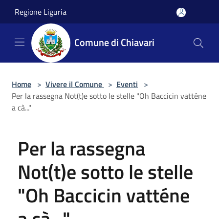
Salta al contenuto principale
Regione Liguria
Comune di Chiavari
Home
>
Vivere il Comune
>
Eventi
>
Per la rassegna Not(t)e sotto le stelle "Oh Baccicin vatténe
a cà..."
Per la rassegna
Not(t)e sotto le stelle
"Oh Baccicin vatténe
a cà..."