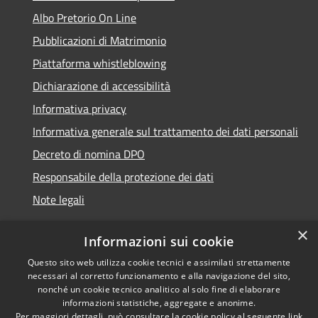
Albo Pretorio On Line
Pubblicazioni di Matrimonio
Piattaforma whistleblowing
Dichiarazione di accessibilità
Informativa privacy
Informativa generale sul trattamento dei dati personali
Decreto di nomina DPO
Responsabile della protezione dei dati
Note legali
×
Informazioni sui cookie
Questo sito web utilizza cookie tecnici e assimilati strettamente
RSS
© 2021 - 2026 Comune di
necessari al corretto funzionamento e alla navigazione del sito,
Accessibilità
Chiavari -
Area Riservata
nonché un cookie tecnico analitico al solo fine di elaborare
Privacy
informazioni statistiche, aggregate e anonime.
Per maggiori dettagli, può consultare la cookie policy al seguente
link