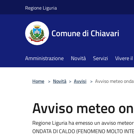
Salta al contenuto principale
Regione Liguria
Comune di Chiavari
Amministrazione
Novità
Servizi
Vivere 
Home
>
Novità
>
Avvisi
>
Avviso meteo ondat
Avviso meteo on
Regione Liguria ha emesso un avviso meteor
ONDATA DI CALDO (FENOMENO MOLTO INTENSO