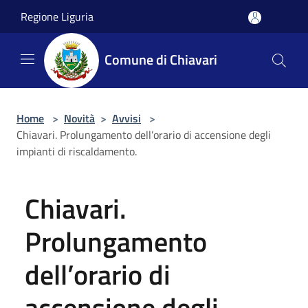
Salta al contenuto principale
Regione Liguria
Comune di Chiavari
Home
>
Novità
>
Avvisi
>
Chiavari. Prolungamento dell’orario di accensione degli
impianti di riscaldamento.
Chiavari.
Prolungamento
dell’orario di
accensione degli