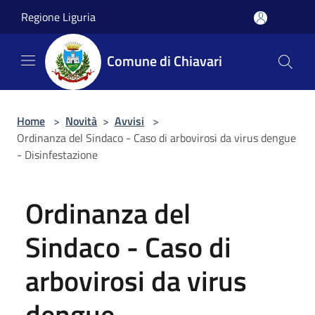
Salta al contenuto principale
Regione Liguria
Comune di Chiavari
Home
>
Novità
>
Avvisi
>
Ordinanza del Sindaco - Caso di arbovirosi da virus dengue
- Disinfestazione
Ordinanza del
Sindaco - Caso di
arbovirosi da virus
dengue -