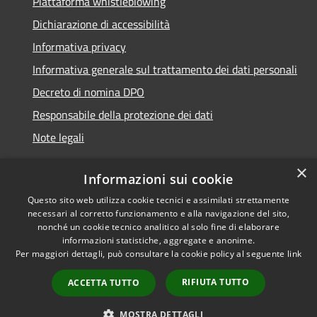
Piattaforma whistleblowing
Dichiarazione di accessibilità
Informativa privacy
Informativa generale sul trattamento dei dati personali
Decreto di nomina DPO
Responsabile della protezione dei dati
Note legali
×
Informazioni sui cookie
Questo sito web utilizza cookie tecnici e assimilati strettamente
RSS
© 2021 - 2026 Comune di
necessari al corretto funzionamento e alla navigazione del sito,
Accessibilità
Chiavari -
Area Riservata
nonché un cookie tecnico analitico al solo fine di elaborare
Privacy
informazioni statistiche, aggregate e anonime.
Per maggiori dettagli, può consultare la cookie policy al seguente
link
Cookie
Mappa del sito
RIFIUTA TUTTO
ACCETTA TUTTO
Piano di miglioramento
del sito
MOSTRA DETTAGLI