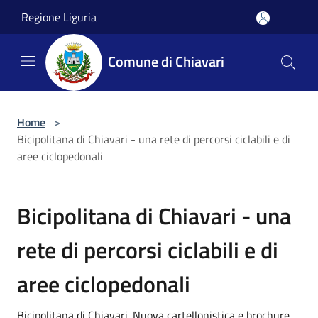
Salta al contenuto principale
Regione Liguria
Comune di Chiavari
Home
>
Bicipolitana di Chiavari - una rete di percorsi ciclabili e di
aree ciclopedonali
Bicipolitana di Chiavari - una
rete di percorsi ciclabili e di
aree ciclopedonali
Bicipolitana di Chiavari. Nuova cartellonistica e brochure