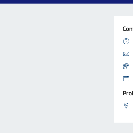
Con
Prob