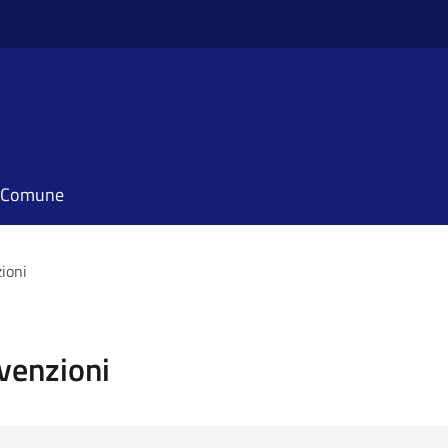
il Comune
zioni
vvenzioni