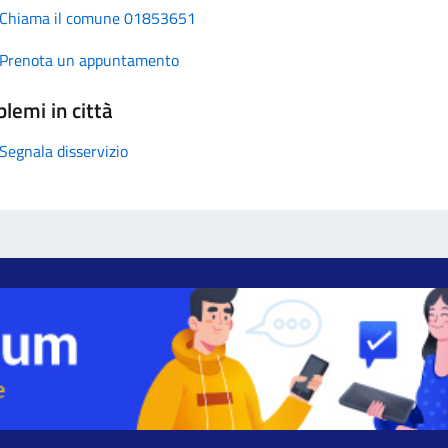
Chiama il comune 01853651
Prenota un appuntamento
lemi in città
Segnala disservizio