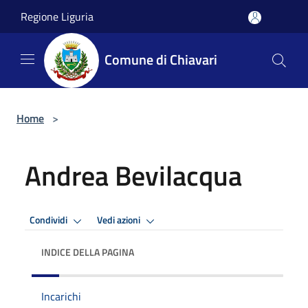
Salta al contenuto principale
Regione Liguria
Comune di Chiavari
Home
>
Andrea Bevilacqua
Condividi
Vedi azioni
INDICE DELLA PAGINA
Incarichi