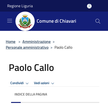
Salta al contenuto principale
Regione Liguria
Comune di Chiavari
Home
>
Amministrazione
>
Personale amministrativo
>
Paolo Callo
Paolo Callo
Condividi
Vedi azioni
INDICE DELLA PAGINA