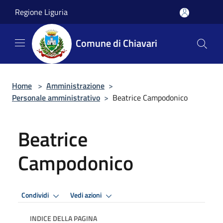
Salta al contenuto principale
Regione Liguria
Comune di Chiavari
Home
>
Amministrazione
>
Personale amministrativo
>
Beatrice Campodonico
Beatrice
Campodonico
Condividi
Vedi azioni
INDICE DELLA PAGINA