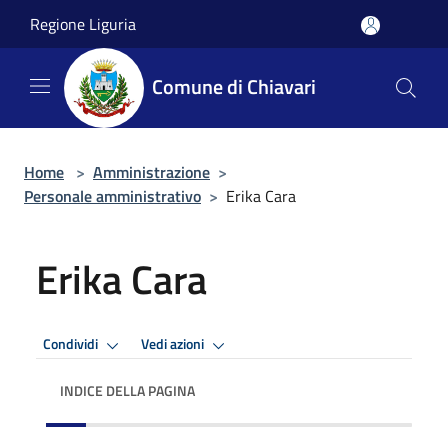
Salta al contenuto principale
Regione Liguria
Comune di Chiavari
Home
>
Amministrazione
>
Personale amministrativo
>
Erika Cara
Erika Cara
Condividi
Vedi azioni
INDICE DELLA PAGINA