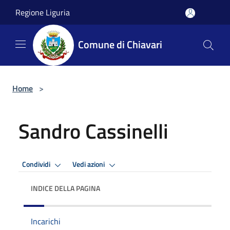
Salta al contenuto principale
Regione Liguria
Comune di Chiavari
Home
>
Sandro Cassinelli
Condividi
Vedi azioni
INDICE DELLA PAGINA
Incarichi