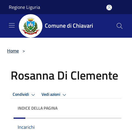
Salta al contenuto principale
Regione Liguria
Comune di Chiavari
Home
>
Rosanna Di Clemente
Condividi
Vedi azioni
INDICE DELLA PAGINA
Incarichi