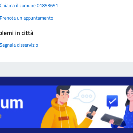
Chiama il comune 01853651
Prenota un appuntamento
lemi in città
Segnala disservizio