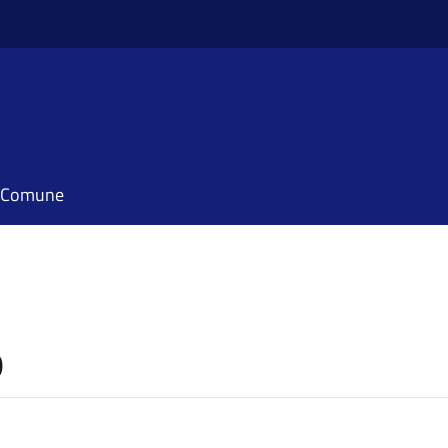
il Comune
o