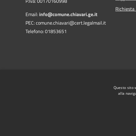
P.Iva: 00170160998
Richiesta
Email:
info@comune.chiavari.ge.it
PEC: comune.chiavari@cert.legalmail.it
Telefono: 01853651
Questo sito 
alla navig
RSS
Accessibilità
Privacy
Cookie
Mappa de
Piano di miglioramento del sito