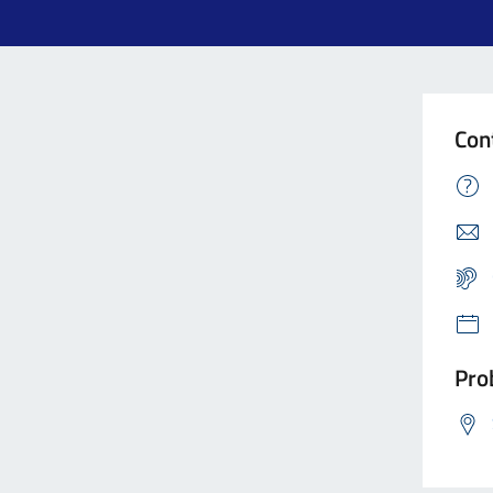
Con
Prob