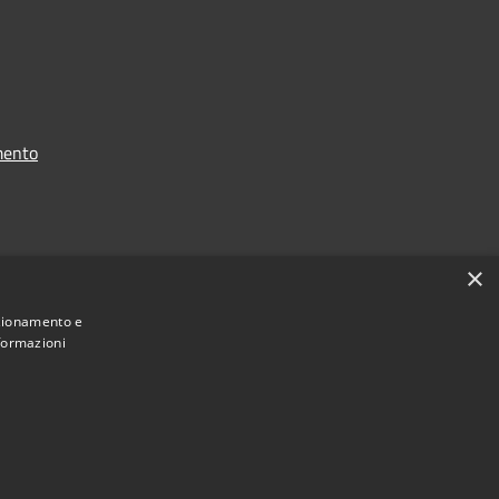
mento
i dati
×
nzionamento e
nformazioni
 2021 - 2026 Comune di Chiavari -
Area Riservata