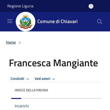
Salta al contenuto principale
Regione Liguria
Comune di Chiavari
Home
>
Francesca Mangiante
Condividi
Vedi azioni
INDICE DELLA PAGINA
Incarichi