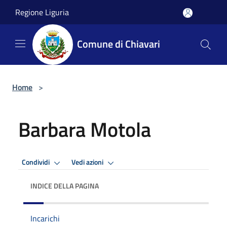
Salta al contenuto principale
Regione Liguria
Comune di Chiavari
Home
>
Barbara Motola
Condividi
Vedi azioni
INDICE DELLA PAGINA
Incarichi