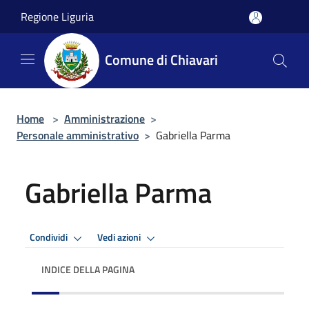
Salta al contenuto principale
Regione Liguria
Comune di Chiavari
Home
>
Amministrazione
>
Personale amministrativo
>
Gabriella Parma
Gabriella Parma
Condividi
Vedi azioni
INDICE DELLA PAGINA