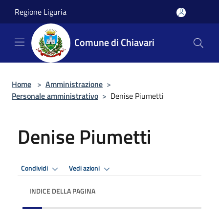
Salta al contenuto principale
Regione Liguria
Comune di Chiavari
Home
>
Amministrazione
>
Personale amministrativo
>
Denise Piumetti
Denise Piumetti
Condividi
Vedi azioni
INDICE DELLA PAGINA