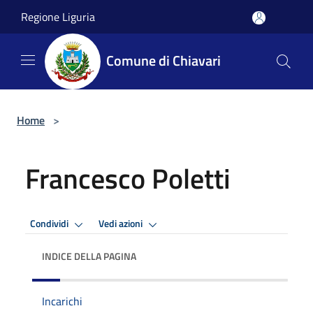
Salta al contenuto principale
Regione Liguria
Comune di Chiavari
Home
>
Francesco Poletti
Condividi
Vedi azioni
INDICE DELLA PAGINA
Incarichi