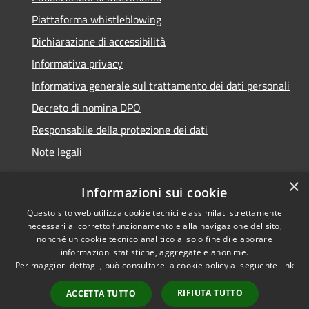
Piattaforma whistleblowing
Dichiarazione di accessibilità
Informativa privacy
Informativa generale sul trattamento dei dati personali
Decreto di nomina DPO
Responsabile della protezione dei dati
Note legali
×
Informazioni sui cookie
Questo sito web utilizza cookie tecnici e assimilati strettamente
RSS
© 2021 - 2026 Comune di
necessari al corretto funzionamento e alla navigazione del sito,
Accessibilità
Chiavari -
Area Riservata
nonché un cookie tecnico analitico al solo fine di elaborare
Privacy
informazioni statistiche, aggregate e anonime.
Per maggiori dettagli, può consultare la cookie policy al seguente
link
Cookie
Mappa del sito
RIFIUTA TUTTO
ACCETTA TUTTO
Piano di miglioramento