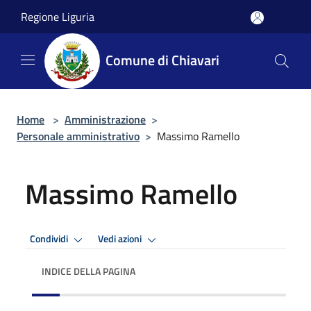
Salta al contenuto principale
Regione Liguria
Comune di Chiavari
Home
>
Amministrazione
>
Personale amministrativo
>
Massimo Ramello
Massimo Ramello
Condividi
Vedi azioni
INDICE DELLA PAGINA